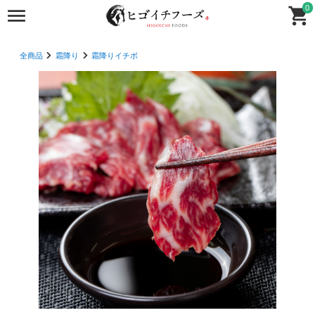
0
全商品
霜降り
霜降りイチボ