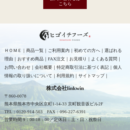
こちら
ＨＯＭＥ
｜
商品一覧
｜
ご利用案内
｜
初めての方へ
｜
選ばれる
理由
｜
おすすめ商品
｜
FAX注文
｜
お見積り
｜
よくある質問
｜
お問い合わせ
｜
会社概要
｜
特定商取引法に基づく表記
｜
個人
情報の取り扱いについて
｜
利用規約
｜
サイトマップ
｜
株式会社linkwin
〒860-0078
熊本県熊本市中央区京町1-14-33 京町観音坂ビル2F
TEL：0120-914-503
FAX：096-227-6391
営業時間 9：00-18：00／定休日：土・日・祝祭日