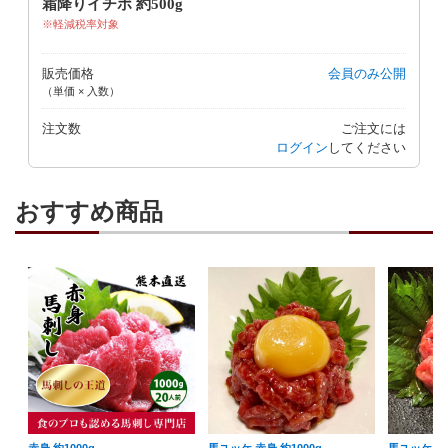
霜降りイチボ 約500g
軽減税率対象
販売価格
会員のみ公開
（単価 × 入数）
注文数
ご注文には
ログイン
してください
おすすめ商品