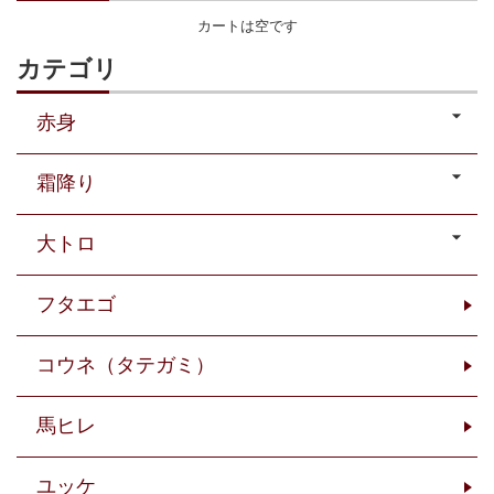
カートは空です
カテゴリ
赤身
霜降り
大トロ
フタエゴ
コウネ（タテガミ）
馬ヒレ
ユッケ