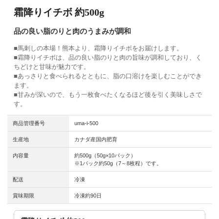
霜降りイチボ 約500g
品の良い脂のりと肉のうまみが調和
■馬刺しの本場！熊本より、霜降りイチボをお届けします。
■霜降りイチボは、品の良い脂のりと肉の旨味が調和しており、く
ちどけと甘味が魅力です。
■あっさりと食べられるとともに、脂の口溶けを楽しむことができ
ます。
■甘みが深いので、もう一枚食べたくなるほど後を引く美味しさで
す。
商品管理番号
uma-i-500
生産地
カナダ産国内肥育
内容量
約500g（50g×10パック）
※1パック約50g（7～8枚程）です。
配送
冷凍
賞味期限
冷凍約90日